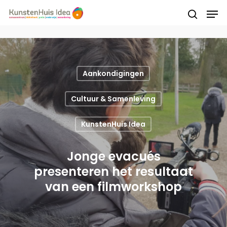
Druk op Enter om te starten met zoeken of
druk op ESC om te sluiten
Aankondigingen
Cultuur & Samenleving
KunstenHuis Idea
Jonge evacués
presenteren het resultaat
van een filmworkshop