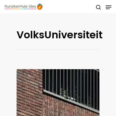
Druk op Enter om te starten met zoeken of
VolksUniversiteit
druk op ESC om te sluiten