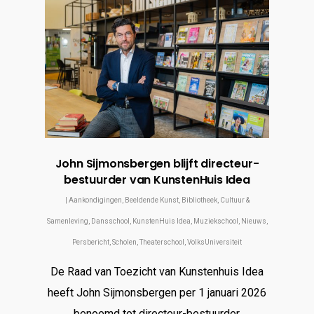
John Sijmonsbergen blijft directeur-
bestuurder van KunstenHuis Idea
|
Aankondigingen
,
Beeldende Kunst
,
Bibliotheek
,
Cultuur &
Samenleving
,
Dansschool
,
KunstenHuis Idea
,
Muziekschool
,
Nieuws
,
Persbericht
,
Scholen
,
Theaterschool
,
VolksUniversiteit
De Raad van Toezicht van Kunstenhuis Idea
heeft John Sijmonsbergen per 1 januari 2026
benoemd tot directeur-bestuurder.