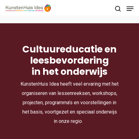
Druk op Enter om te starten met zoeken of
druk op ESC om te sluiten
Cultuureducatie en
leesbevordering
in het onderwijs
KunstenHuis
Idea heeft veel ervaring met het
organiseren van lessen
reeksen
, workshops,
projecten, programma’s en voorstellingen
in
het basis
, voortgezet en speciaal onderwijs
in
onze
regio.