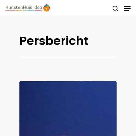
Druk op Enter om te starten met zoeken of
Persbericht
druk op ESC om te sluiten