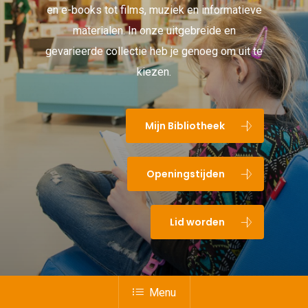
en e-books tot films, muziek en informatieve
materialen. In onze uitgebreide en
gevarieerde collectie heb je genoeg om uit te
kiezen.
Mijn Bibliotheek
Openingstijden
Lid worden
Menu