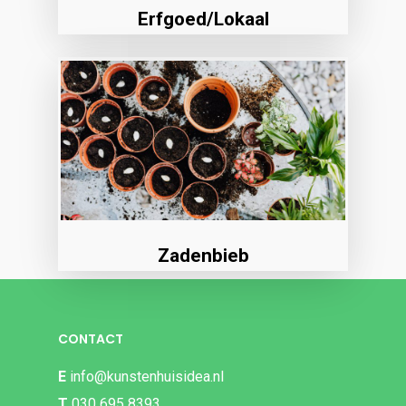
Erfgoed/Lokaal
Zadenbieb
CONTACT
E
info@kunstenhuisidea.nl
T
030 695 8393