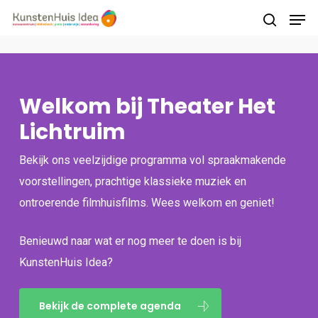
Druk op Enter om te starten met zoeken of
Welkom bij Theater Het
druk op ESC om te sluiten
Lichtruim
Bekijk ons veelzijdige programma vol spraakmakende
voorstellingen, prachtige klassieke muziek en
ontroerende filmhuisfilms. Wees welkom en geniet!
Benieuwd naar wat er nog meer te doen is bij
KunstenHuis Idea?
Bekijk de complete agenda