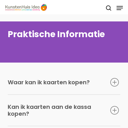
Praktische Informatie
Druk op Enter om te starten met zoeken of
druk op ESC om te sluiten
Waar kan ik kaarten kopen?
Kan ik kaarten aan de kassa
kopen?