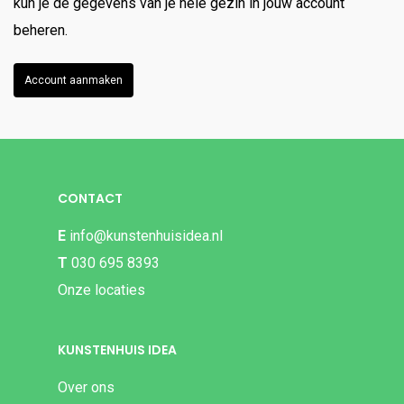
kun je de gegevens van je hele gezin in jouw account
beheren.
Account aanmaken
CONTACT
E
info@kunstenhuisidea.nl
T
030 695 8393
Onze locaties
KUNSTENHUIS IDEA
Over ons