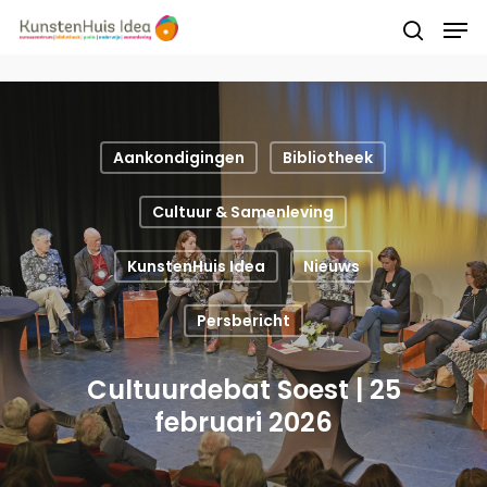
Druk op Enter om te starten met zoeken of
druk op ESC om te sluiten
Aankondigingen
Bibliotheek
Cultuur & Samenleving
KunstenHuis Idea
Nieuws
Persbericht
Cultuurdebat Soest | 25
februari 2026