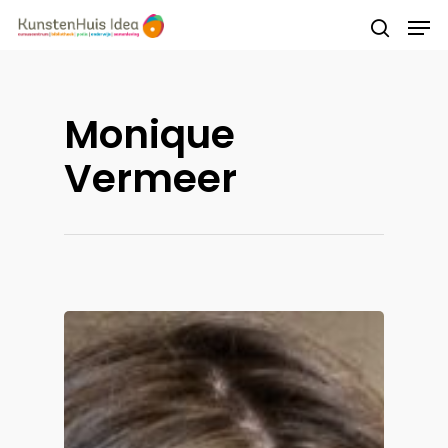
Druk op Enter om te starten met zoeken of
Monique
druk op ESC om te sluiten
Vermeer