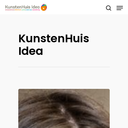
Druk op Enter om te starten met zoeken of
KunstenHuis
druk op ESC om te sluiten
Idea