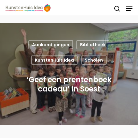
Druk op Enter om te starten met zoeken of
druk op ESC om te sluiten
Aankondigingen
Bibliotheek
KunstenHuis Idea
Scholen
‘Geef een prentenboek
cadeau’ in Soest