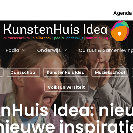
Agenda
Podia
Onderwijs
Cultuur & Samenlevin
Dansschool
KunstenHuis Idea
Muziekschool
VolksUniversiteit
nHuis Idea: nieu
nieuwe inspirati