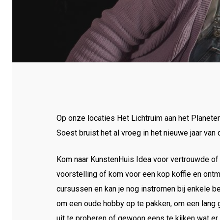
Op onze locaties Het Lichtruim aan het Planeten
Soest bruist het al vroeg in het nieuwe jaar van 
Kom naar KunstenHuis Idea voor vertrouwde of 
voorstelling of kom voor een kop koffie en ontm
cursussen en kan je nog instromen bij enkele b
om een oude hobby op te pakken, om een lang ge
Druk op Enter om te starten met zoeken of dr
uit te proberen of gewoon eens te kijken wat er b