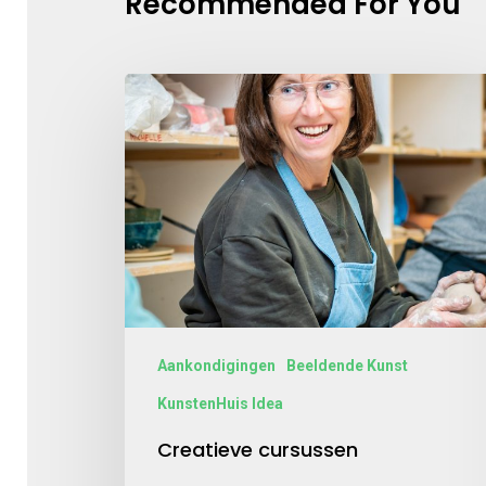
Recommended For You
Aankondigingen
Beeldende Kunst
KunstenHuis Idea
Creatieve cursussen