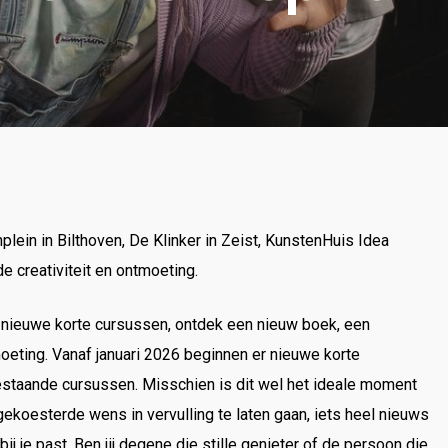
plein in Bilthoven, De Klinker in Zeist, KunstenHuis Idea
de creativiteit en ontmoeting.
nieuwe korte cursussen, ontdek een nieuw boek, een
oeting. Vanaf januari 2026 beginnen er nieuwe korte
estaande cursussen. Misschien is dit wel het ideale moment
koesterde wens in vervulling te laten gaan, iets heel nieuws
uk op ESC om te sluiten
ij je past. Ben jij degene die stille genieter of de persoon die