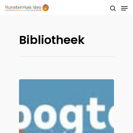
Druk op Enter om te starten met zoeken of
Bibliotheek
druk op ESC om te sluiten