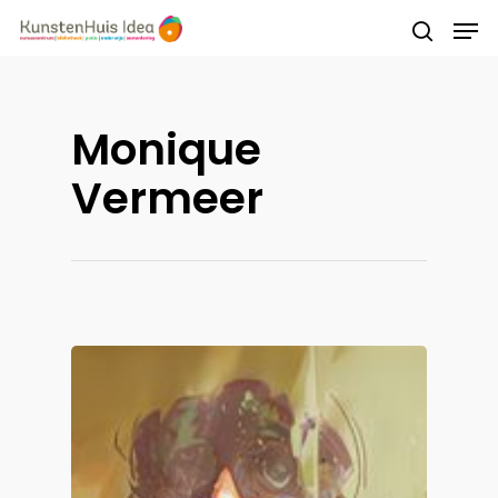
Druk op Enter om te starten met zoeken of
Monique
druk op ESC om te sluiten
Vermeer