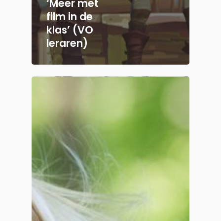
‘Meer met
film in de
klas’ (VO
leraren)