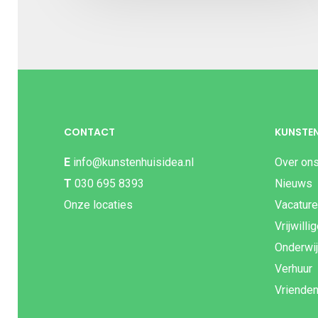
CONTACT
KUNSTEN
E
info@kunstenhuisidea.nl
Over on
T
030 695 8393
Nieuws
Onze locaties
Vacatur
Vrijwilli
Onderwi
Verhuur
Vriende