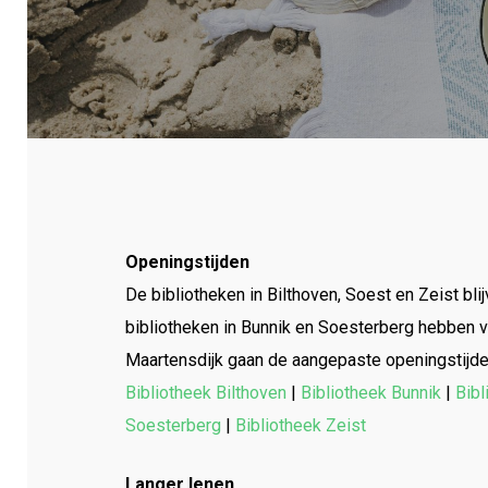
Openingstijden
Druk op Enter om te starten met zoeken of dr
De bibliotheken in Bilthoven, Soest en Zeist bl
bibliotheken in Bunnik en Soesterberg hebben v
Maartensdijk gaan de aangepaste openingstijden 
Bibliotheek Bilthoven
|
Bibliotheek Bunnik
|
Bibl
Soesterberg
|
Bibliotheek Zeist
Langer lenen