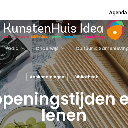
Agenda
Podia
Onderwijs
Cultuur & Samenlevin
Aankondigingen
Bibliotheek
peningstijden 
lenen