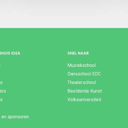
HUIS IDEA
SNEL NAAR
s
Muziekschool
Dansschool EDC
es
Theaterschool
gers
Beeldende Kunst
js
Volksuniversiteit
n en sponsoren