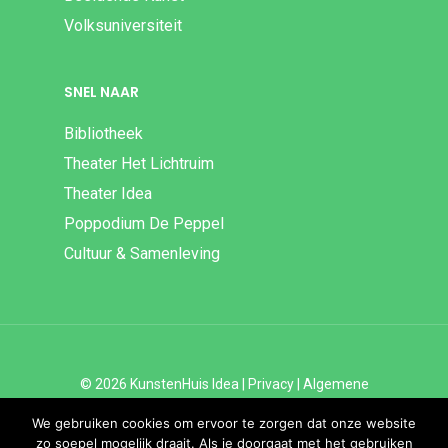
Volksuniversiteit
SNEL NAAR
Bibliotheek
Theater Het Lichtruim
Theater Idea
Poppodium De Peppel
Cultuur & Samenleving
© 2026 KunstenHuis Idea |
Privacy
|
Algemene
Voorwaarden
|
Disclaimer | ANBI
We gebruiken cookies om ervoor te zorgen dat onze website
zo soepel mogelijk draait. Als je doorgaat met het gebruiken