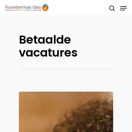
Druk op Enter om te starten met zoeken of
Betaalde
druk op ESC om te sluiten
vacatures