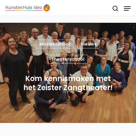
Druk op Enter om te starten met zoeken of
druk op ESC om te sluiten
Muziekschool
Nieuws
Theaterschool
Kom kennismaken met
het Zeister Zangtheater!