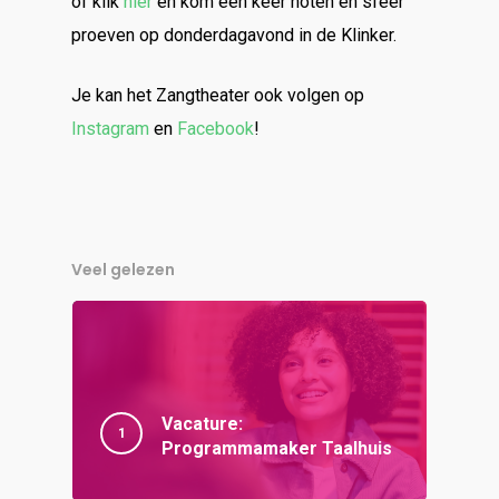
of klik
hier
en kom een keer noten en sfeer
proeven op donderdagavond in de Klinker.
Je kan het Zangtheater ook volgen op
Instagram
en
Facebook
!
Veel gelezen
Vacature:
Programmamaker Taalhuis