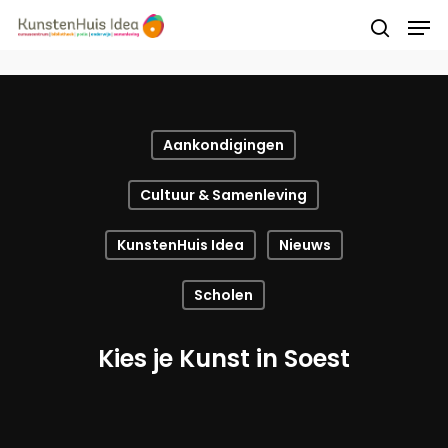
Druk op Enter om te starten met zoeken of
druk op ESC om te sluiten
Aankondigingen
Cultuur & Samenleving
KunstenHuis Idea
Nieuws
Scholen
Kies je Kunst in Soest