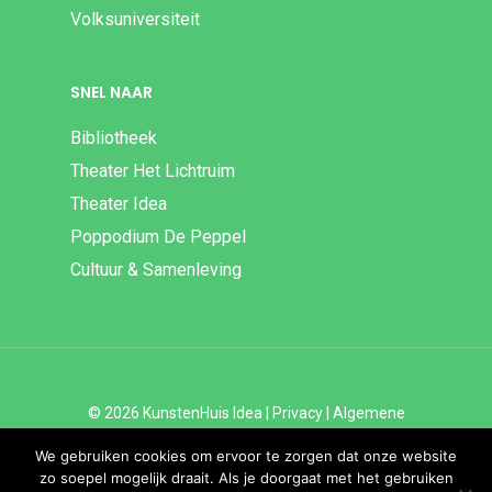
Volksuniversiteit
SNEL NAAR
Bibliotheek
Theater Het Lichtruim
Theater Idea
Poppodium De Peppel
Cultuur & Samenleving
© 2026 KunstenHuis Idea |
Privacy
|
Algemene
Voorwaarden
|
Disclaimer | ANBI
We gebruiken cookies om ervoor te zorgen dat onze website
zo soepel mogelijk draait. Als je doorgaat met het gebruiken