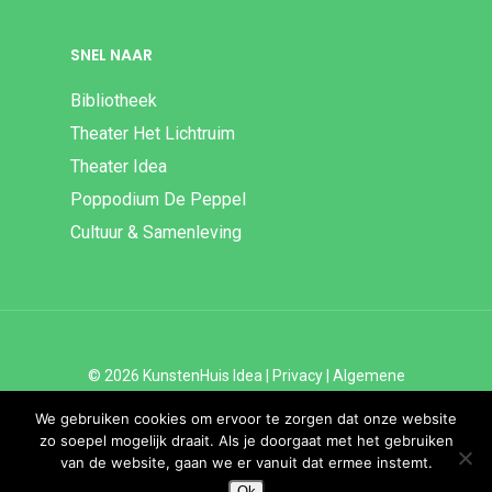
SNEL NAAR
Bibliotheek
Theater Het Lichtruim
Theater Idea
Poppodium De Peppel
Cultuur & Samenleving
© 2026 KunstenHuis Idea |
Privacy
|
Algemene
Voorwaarden
|
Disclaimer | ANBI
We gebruiken cookies om ervoor te zorgen dat onze website
zo soepel mogelijk draait. Als je doorgaat met het gebruiken
van de website, gaan we er vanuit dat ermee instemt.
Ok