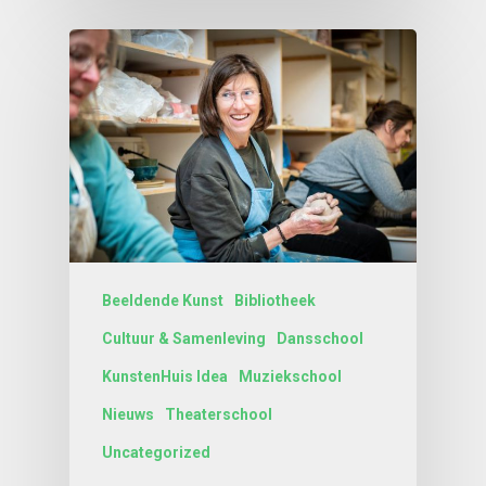
Beeldende Kunst
Bibliotheek
Cultuur & Samenleving
Dansschool
KunstenHuis Idea
Muziekschool
Nieuws
Theaterschool
Uncategorized