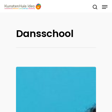
Druk op Enter om te starten met zoeken of
Dansschool
druk op ESC om te sluiten