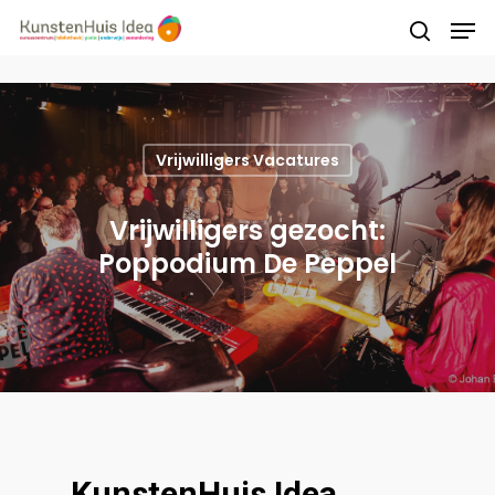
Druk op Enter om te starten met zoeken of
druk op ESC om te sluiten
Vrijwilligers Vacatures
Vrijwilligers gezocht:
Poppodium De Peppel
KunstenHuis Idea