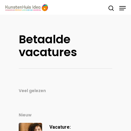
Druk op Enter om te starten met zoeken of
Betaalde
druk op ESC om te sluiten
vacatures
Veel gelezen
Nieuw
Vacature: