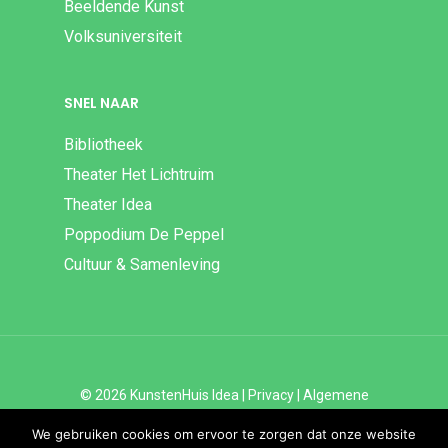
Beeldende Kunst
Volksuniversiteit
SNEL NAAR
Bibliotheek
Theater Het Lichtruim
Theater Idea
Poppodium De Peppel
Cultuur & Samenleving
© 2026 KunstenHuis Idea |
Privacy
|
Algemene
Voorwaarden
|
Disclaimer | ANBI
We gebruiken cookies om ervoor te zorgen dat onze website