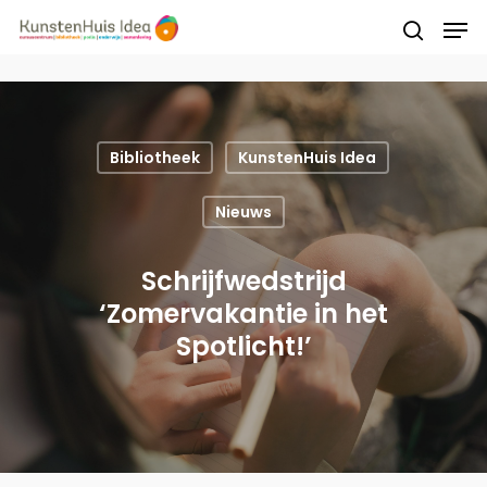
Druk op Enter om te starten met zoeken of
druk op ESC om te sluiten
Bibliotheek
KunstenHuis Idea
Nieuws
Schrijfwedstrijd
‘Zomervakantie in het
Spotlicht!’