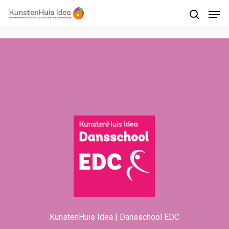
Druk op Enter om te starten met zoeken of
druk op ESC om te sluiten
KunstenHuis Idea | Dansschool EDC