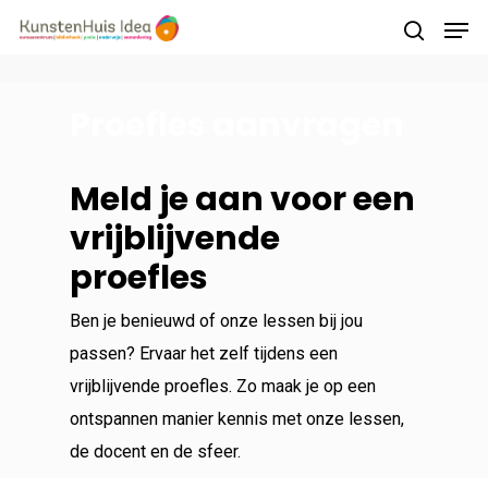
Proefles aanvragen
Druk op Enter om te starten met zoeken of
druk op ESC om te sluiten
Meld je aan voor een
vrijblijvende
proefles
Ben je benieuwd of onze lessen bij jou
passen? Ervaar het zelf tijdens een
vrijblijvende proefles. Zo maak je op een
ontspannen manier kennis met onze lessen,
de docent en de sfeer.