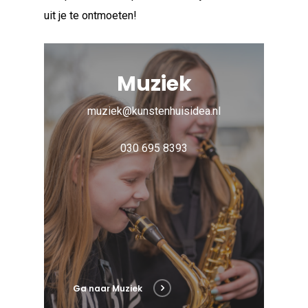
uit je te ontmoeten!
Muziek
muziek@kunstenhuisidea.nl
030 695 8393
Ga naar Muziek