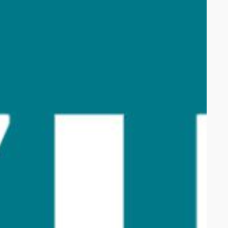
uk op ESC om te sluiten