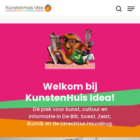
Druk op Enter om te starten met zoeken of
druk op ESC om te sluiten
Welkom bij
KunstenHuis Idea!
Dé plek voor kunst, cultuur en
informatie in De Bilt, Soest, Zeist,
Bunnik en de Utrechtse Heuvelrug.