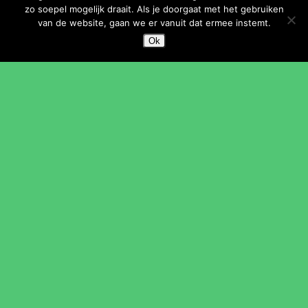
aankomende activiteiten van KunstenHuis
zo soepel mogelijk draait. Als je doorgaat met het gebruiken
Idea in je mail.
van de website, gaan we er vanuit dat ermee instemt.
Ok
Aanmelden nieuwsbrief
CONTACT
E
info@kunstenhuisidea.nl
T
030 695 8393
Onze locaties