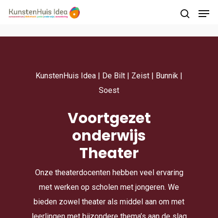
Druk op Enter om te starten met zoeken of
druk op ESC om te sluiten
KunstenHuis Idea | De Bilt | Zeist | Bunnik |
Soest
Voortgezet
onderwijs
Theater
Onze theaterdocenten hebben veel ervaring
met werken op scholen met jongeren. We
bieden zowel theater als middel aan om met
leerlingen met bijzondere thema’s aan de slag