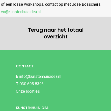
of een losse workshops, contact op met José Bosschers,
vo@kunstenhuisidea.nl
Terug naar het totaal
overzicht
CONTACT
E
info@kunstenhuisidea.nl
T
030 695 8393
Onze locaties
KUNSTENHUIS IDEA