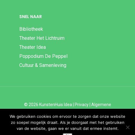
SNEL NAAR
Bibliotheek
Theater Het Lichtruim
Theater Idea
Poppodium De Peppel
Cultuur & Samenleving
© 2026 KunstenHuis Idea |
Privacy
|
Algemene
Voorwaarden
|
Disclaimer | ANBI
We gebruiken cookies om ervoor te zorgen dat onze website
zo soepel mogelijk draait. Als je doorgaat met het gebruiken
van de website, gaan we er vanuit dat ermee instemt.