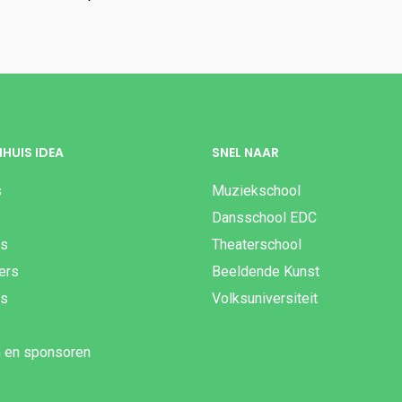
HUIS IDEA
SNEL NAAR
s
Muziekschool
Dansschool EDC
es
Theaterschool
gers
Beeldende Kunst
js
Volksuniversiteit
n en sponsoren