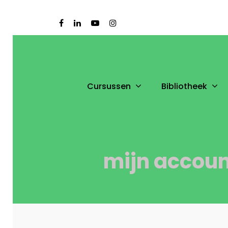
Cursussen
Bibliotheek
mijn accoun
Druk op Enter om te starten met zoeken of dr