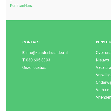
KunstenHuis
.
CONTACT
KUNSTEN
E
info@kunstenhuisidea.nl
Over on
T
030 695 8393
Nieuws
Onze locaties
Vacatur
Vrijwilli
Onderwi
Verhuur
Vriende