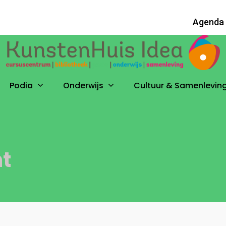
Agenda
Podia
Onderwijs
Cultuur & Samenlevin
t
uk op ESC om te sluiten