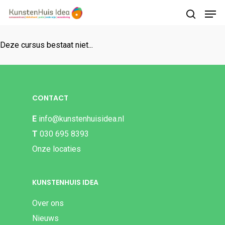
Deze cursus bestaat niet...
Druk op Enter om te starten met zoeken of
druk op ESC om te sluiten
CONTACT
E
info@kunstenhuisidea.nl
T
030 695 8393
Onze locaties
KUNSTENHUIS IDEA
Over ons
Nieuws