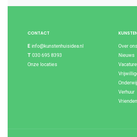
CONTACT
KUNSTEN
E
info@kunstenhuisidea.nl
Over on
T
030 695 8393
Nieuws
Onze locaties
Vacatur
Vrijwilli
Onderwi
Verhuur
Vriende