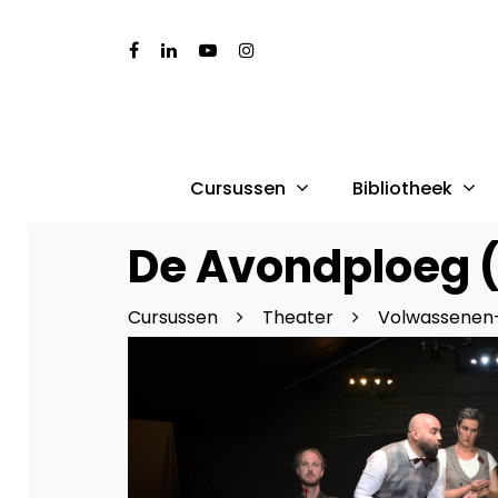
Cursussen
Bibliotheek
De Avondploeg 
Cursussen
Theater
Volwassenen
Druk op Enter om te starten met zoeken of dr