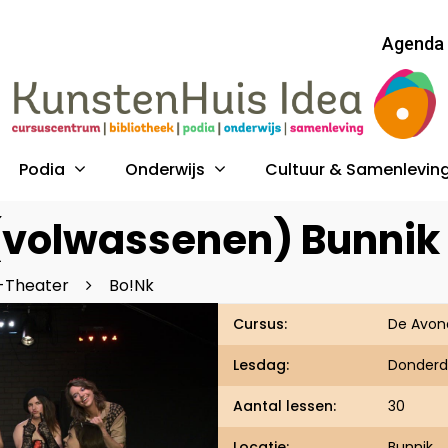
Agenda
Podia
Onderwijs
Cultuur & Samenlevin
(volwassenen) Bunnik
-Theater
Bo!nk
Cursus:
De Avon
Lesdag:
Donder
uk op ESC om te sluiten
Aantal lessen:
30
Locatie:
Bunnik