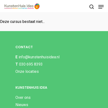
Deze cursus bestaat niet...
Druk op Enter om te starten met zoeken of
druk op ESC om te sluiten
CONTACT
E
info@kunstenhuisidea.nl
T
030 695 8393
Onze locaties
KUNSTENHUIS IDEA
Over ons
Nieuws