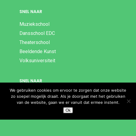
SNEL NAAR
Muziekschool
Dansschool EDC
Theaterschool
Beeldende Kunst
Volksuniversiteit
SNEL NAAR
We gebruiken cookies om ervoor te zorgen dat onze website
Bibliotheek
zo soepel mogelijk draait. Als je doorgaat met het gebruiken
Theater Het Lichtruim
van de website, gaan we er vanuit dat ermee instemt.
Ok
Theater Idea
Poppodium De Peppel
Cultuur & Samenleving