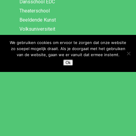
Dansschool EDC
Theaterschool
Beeldende Kunst
Volksuniversiteit
We gebruiken cookies om ervoor te zorgen dat onze website
SNEL NAAR
zo soepel mogelijk draait. Als je doorgaat met het gebruiken
van de website, gaan we er vanuit dat ermee instemt.
Bibliotheek
Ok
Theater Het Lichtruim
Theater Idea
Poppodium De Peppel
Cultuur & Samenleving