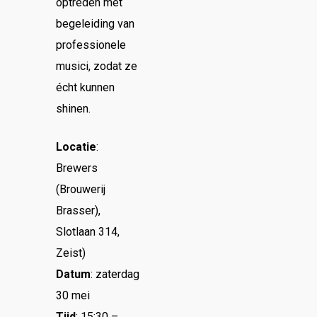
optreden met
begeleiding van
professionele
musici, zodat ze
écht kunnen
shinen.
Locatie
:
Brewers
(Brouwerij
Brasser),
Slotlaan 314,
Zeist)
Datum
: zaterdag
30 mei
Tijd
: 15:30 –