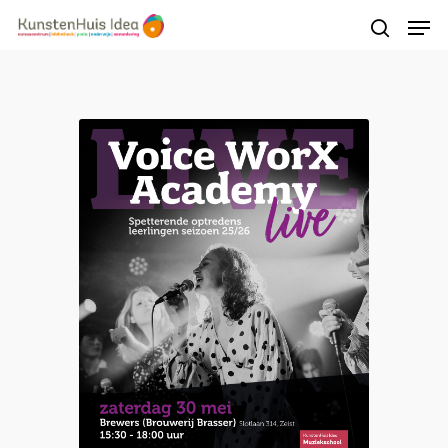
Druk op Enter om te starten met zoeken of
druk op ESC om te sluiten