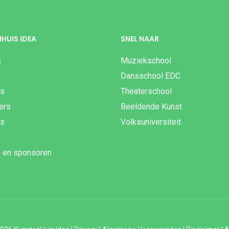
HUIS IDEA
SNEL NAAR
s
Muziekschool
Dansschool EDC
es
Theaterschool
gers
Beeldende Kunst
js
Volksuniversiteit
n en sponsoren