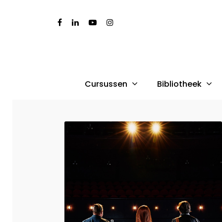
Cursussen
Bibliotheek
Druk op Enter om te starten met zoeken of dr