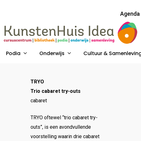
Agenda
Podia
Onderwijs
Cultuur & Samenlevin
TRYO
Trio cabaret try-outs
cabaret
TRYO oftewel “trio cabaret try-
outs”, is een avondvullende
voorstelling waarin drie cabaret
uk op ESC om te sluiten