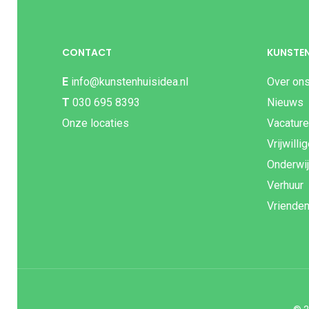
CONTACT
KUNSTEN
E
info@kunstenhuisidea.nl
Over on
T
030 695 8393
Nieuws
Onze locaties
Vacatur
Vrijwilli
Onderwi
Verhuur
Vriende