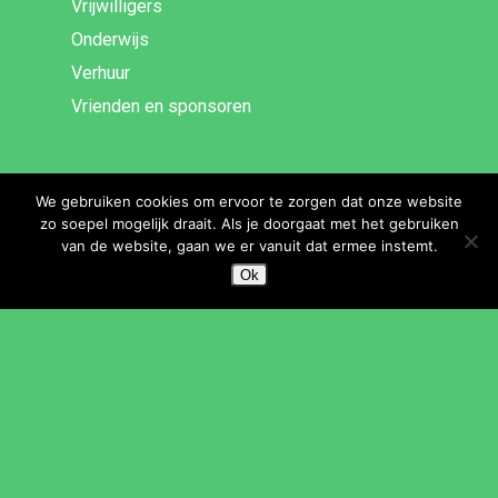
Vrijwilligers
Onderwijs
Verhuur
Vrienden en sponsoren
SNEL NAAR
We gebruiken cookies om ervoor te zorgen dat onze website
zo soepel mogelijk draait. Als je doorgaat met het gebruiken
Muziekschool
van de website, gaan we er vanuit dat ermee instemt.
Dansschool EDC
Ok
Theaterschool
Beeldende Kunst
Volksuniversiteit
SNEL NAAR
Bibliotheek