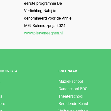
eerste programma De
Verlichting Nabij is
genomineerd voor de Annie
M.G. Schmidt-prijs 2024.
www.pietvaneeghen.nl
HUIS IDEA
SNEL NAAR
s
Muziekschool
Dansschool EDC
es
Theaterschool
gers
Beeldende Kunst