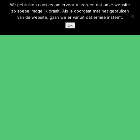
We gebruiken cookies om ervoor te zorgen dat onze website
zo soepel mogelijk draait. Als je doorgaat met het gebruiken
van de website, gaan we er vanuit dat ermee instemt.
CONTACT
Ok
E
info@kunstenhuisidea.nl
T
030 695 8393
Onze locaties
KUNSTENHUIS IDEA
Over ons
Nieuws
Vacatures
Vrijwilligers
Onderwijs
Verhuur