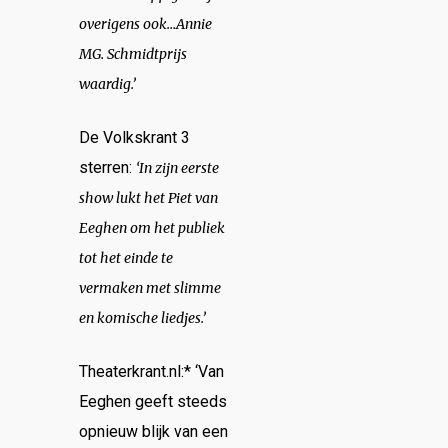
overigens ook…Annie
MG. Schmidtprijs
waardig.’
De Volkskrant 3
sterren:
‘In zijn eerste
show lukt het Piet van
Eeghen om het publiek
tot het einde te
vermaken met slimme
en komische liedjes.’
Theaterkrant.nl:* ‘Van
Eeghen geeft steeds
opnieuw blijk van een