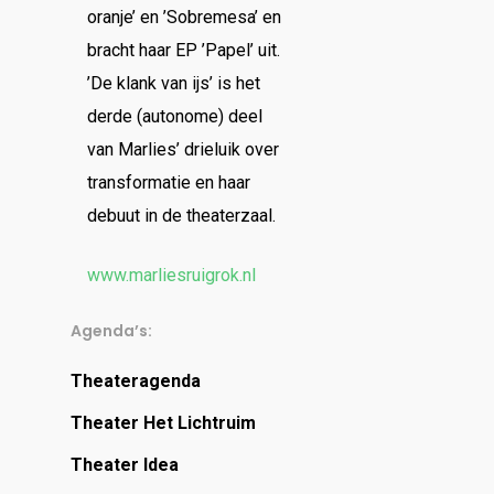
oranje’ en ’Sobremesa’ en
bracht haar EP ’Papel’ uit.
’De klank van ijs’ is het
derde (autonome) deel
van Marlies’ drieluik over
transformatie en haar
debuut in de theaterzaal.
www.marliesruigrok.nl
Agenda’s:
Theateragenda
Theater Het Lichtruim
Theater Idea