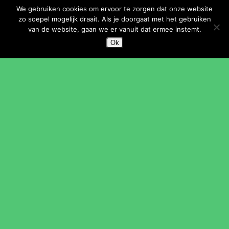
We gebruiken cookies om ervoor te zorgen dat onze website
Vrijwilligers
zo soepel mogelijk draait. Als je doorgaat met het gebruiken
Onderwijs
van de website, gaan we er vanuit dat ermee instemt.
Verhuur
Ok
Vrienden en sponsoren
SNEL NAAR
Muziekschool
Dansschool EDC
Theaterschool
Beeldende Kunst
Volksuniversiteit
SNEL NAAR
Bibliotheek