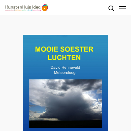
Druk op Enter om te starten met zoeken of
druk op ESC om te sluiten