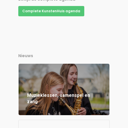
Complete KunstenHuis agenda
Nieuws
Muzieklessen, samenspel en
zang