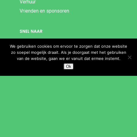
Verhuur
Vrienden en sponsoren
SNEL NAAR
Muziekschool
We gebruiken cookies om ervoor te zorgen dat onze website
zo soepel mogelijk draait. Als je doorgaat met het gebruiken
Dansschool EDC
van de website, gaan we er vanuit dat ermee instemt.
Theaterschool
Ok
Beeldende Kunst
Volksuniversiteit
SNEL NAAR
Bibliotheek
Theater Het Lichtruim
Theater Idea