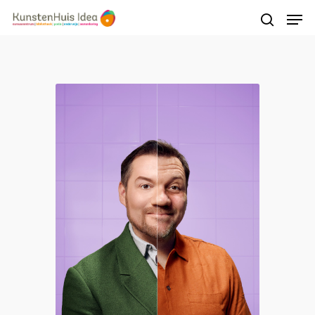
Druk op Enter om te starten met zoeken of
druk op ESC om te sluiten