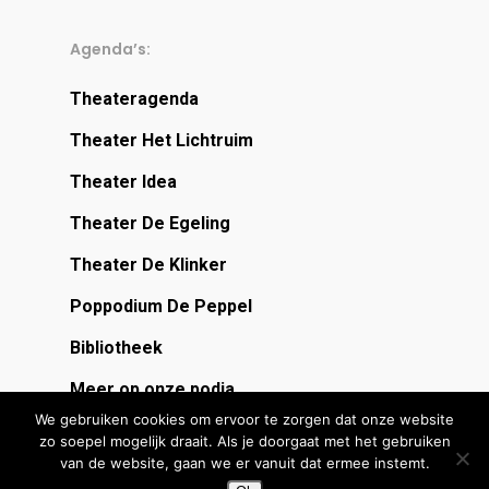
Agenda’s:
Theateragenda
Theater Het Lichtruim
Theater Idea
Theater De Egeling
Theater De Klinker
Poppodium De Peppel
Bibliotheek
Meer op onze podia
We gebruiken cookies om ervoor te zorgen dat onze website
zo soepel mogelijk draait. Als je doorgaat met het gebruiken
van de website, gaan we er vanuit dat ermee instemt.
Bekijk de complete agenda