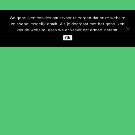
KUNSTENHUIS IDEA
We gebruiken cookies om ervoor te zorgen dat onze website
zo soepel mogelijk draait. Als je doorgaat met het gebruiken
Over ons
van de website, gaan we er vanuit dat ermee instemt.
Nieuws
Ok
Vacatures
Vrijwilligers
Onderwijs
Verhuur
Vrienden en sponsoren
SNEL NAAR
Muziekschool
Dansschool EDC
Theaterschool