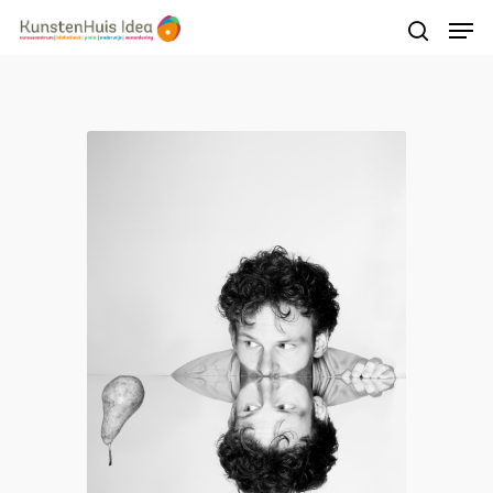
Druk op Enter om te starten met zoeken of
druk op ESC om te sluiten