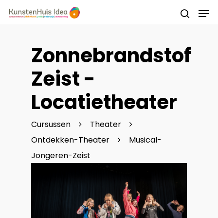
Zonnebrandstof
Druk op Enter om te starten met zoeken of
druk op ESC om te sluiten
Zeist -
Locatietheater
Cursussen
Theater
Ontdekken-Theater
Musical-
Jongeren-Zeist