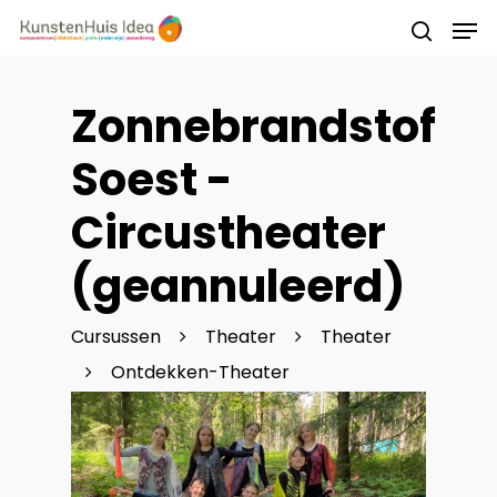
Zonnebrandstof
Druk op Enter om te starten met zoeken of
druk op ESC om te sluiten
Soest -
Circustheater
(geannuleerd)
Cursussen
Theater
Theater
Ontdekken-Theater